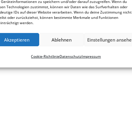
Geräteinformationen zu speichern und/oder darauf zuzugreifen. Wenn du
sen Technologien zustimmst, können wir Daten wie das Surfverhalten oder
deutige IDs auf dieser Website verarbeiten. Wenn du deine Zustimmung nicht
eilst oder zurückziehst, können bestimmte Merkmale und Funktionen
inträchtigt werden.
Akzeptieren
Ablehnen
Einstellungen anseh
okie-Richt­­li­­nie
Cookie-Richt­li­nie
Daten­schutz
Impres­sum