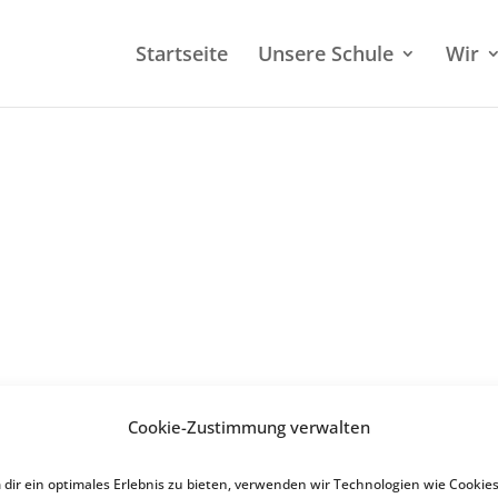
Start­sei­te
Unsere Schule
Wir
ach den Osterferien
Cookie-Zustimmung verwalten
erien
il­li­ge Selbst­tests in Schulen
dir ein optimales Erlebnis zu bieten, verwenden wir Technologien wie Cookies