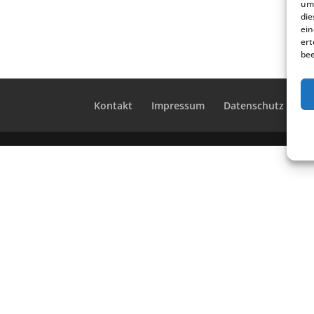
um 
die
ein
ert
bee
Kontakt
Impres­sum
Daten­schutz
Co