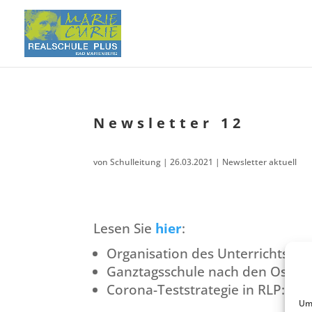
Newslet­ter 12
von
Schulleitung
|
26.03.2021
|
Newsletter aktuell
Lesen Sie
hier
:
Organi­sa­ti­on des Unter­richts n
Ganztags­schu­le nach den Osterf
Corona-Teststra­te­gie in RLP: Freiw
Um 