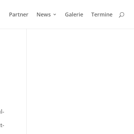
Partner
News
Galerie
Termi­ne
l­
t­