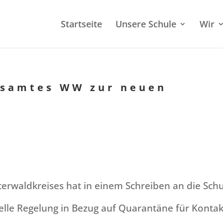
Start­sei­te
Unsere Schule
Wir
ts­am­tes WW zur neuen
er­wald­krei­ses hat in einem Schrei­ben an die Schu
el­le Regelung in Bezug auf Quaran­tä­ne für Kontak