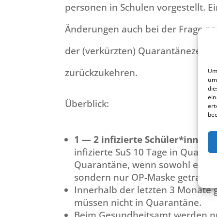
per­so­nen in Schulen vorge­stellt. 
Änderun­gen auch bei der Frage nac
der (verkürz­ten) Quaran­tä­ne­zei­te
zurückzukehren.
Um 
um 
die
ein
Überblick:
ert
bee
1 — 2 infizier­te Schüler*innen (
infizier­te SuS 10 Tage in Quaran­
Quaran­tä­ne, wenn sowohl er/sie 
sondern nur OP-Maske getra­gen
Inner­halb der letzten 3 Monate g
müssen nicht in Quarantäne.
Beim Gesund­heits­amt werden nur 