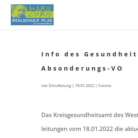
Info des Gesund­hei
Absonderungs-VO
von
Schulleitung
|
18.01.2022
|
Corona
Das Kreis­ge­sund­heits­amt des West
lei­tun­gen vom 18.01.2022 die aktu