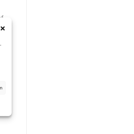
uf
,
ule,
en
 in