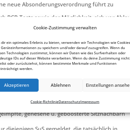
Eine neue Abson­de­rungs­ver­ord­nung führt zu
h PCR-Tests sowie der Möglich­keit, sich vor Abla
Cookie-Zustimmung verwalten
n “freizu­tes­ten” und schon in die Schule
dir ein optimales Erlebnis zu bieten, verwenden wir Technologien wie Cookies
Geräteinformationen zu speichern und/oder darauf zuzugreifen. Wenn du
sen Technologien zustimmst, können wir Daten wie das Surfverhalten oder
deutige IDs auf dieser Website verarbeiten. Wenn du deine Zustimmung nicht
eilst oder zurückziehst, können bestimmte Merkmale und Funktionen
inträchtigt werden.
SuS) je Klasse
: 5 Tage Schnell­tes­tun­gen in der Sch
Akzeptieren
Ablehnen
Einstellungen anseh
tä­ne, Sitznach­barn der infizier­ten SuS müssen ebf.
als auch die infizier­te Perso­nen keine FFP2‑,
Cookie-Richt­li­nie
Daten­schutz
Impres­sum
 haben.
eimpf­te, genese­ne u. geboos­ter­te Sitznach­barn
dieje­ni­gen SuS gemel­det, die tatsäch­lich in