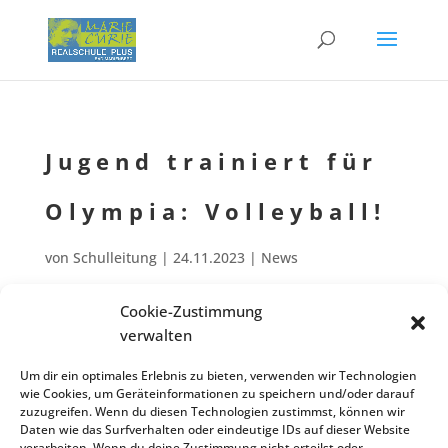
Jugend trainiert für
Olympia: Volleyball!
von
Schulleitung
|
24.11.2023
|
News
Cookie-Zustimmung
verwalten
Fünf Schüler aus nur einer Klasse vertra­ten die Marie-Curie-Realschu­le
plus beim Vorrun­den­tur­nier des Schul­sport­wett­be­werbs “Jugend trainiert
Um dir ein optimales Erlebnis zu bieten, verwenden wir Technologien
für Olympia” (
JtfO
) im Volley­ball:
Luis Basti­an, Mailo Gioia, Aulon Pajazi­
wie Cookies, um Geräteinformationen zu speichern und/oder darauf
ti, Luka Pauly und Sam Schulz
, alle Klasse 7d und Alters­klas­se WK3
zuzugreifen. Wenn du diesen Technologien zustimmst, können wir
Daten wie das Surfverhalten oder eindeutige IDs auf dieser Website
(Jahrgang 2009–2011). Am 14.11.23 traten in Alten­kir­chen 8 Mannschaf­ten
verarbeiten. Wenn du deine Zustimmung nicht erteilst oder