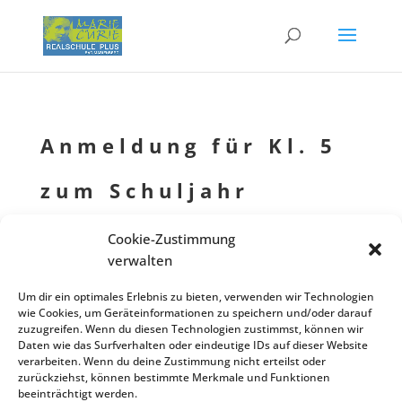
Anmel­dung für Kl. 5
zum Schul­jahr
2024/25 immer noch
Cookie-Zustimmung
verwalten
möglich!
Um dir ein optimales Erlebnis zu bieten, verwenden wir Technologien
wie Cookies, um Geräteinformationen zu speichern und/oder darauf
von
Schulleitung
|
20.02.2024
|
News
zuzugreifen. Wenn du diesen Technologien zustimmst, können wir
Daten wie das Surfverhalten oder eindeutige IDs auf dieser Website
verarbeiten. Wenn du deine Zustimmung nicht erteilst oder
zurückziehst, können bestimmte Merkmale und Funktionen
Bitte setzen Sie sich telefo­nisch mit unserem Sekre­ta­ri­at in Verbin­
beeinträchtigt werden.