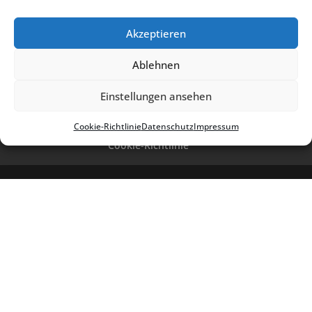
dung
und verein­ba­ren Sie einen
Anmel­dungs­ter­min
. Weite­re Infor­ma­tio­
nen zur Anmel­dung, auch über die
erfor­der­li­chen
Unter­la­gen
, die Sie
Akzeptieren
möglichst schon zum Anmel­de­ter­min mitbrin­gen, finden Sie:
Hier!
Ablehnen
Einstellungen ansehen
Cookie-Richt­li­nie
Daten­schutz
Impres­sum
Kontakt
Impres­sum
Daten­schutz
Cookie-Richt­­li­­nie