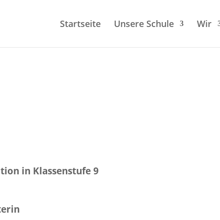
Start­sei­te
Unsere Schule
Wir
­ti­on in Klassen­stu­fe 9
terin