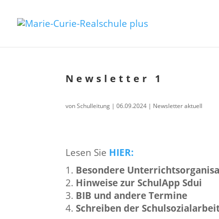
Newslet­ter 1
von
Schulleitung
|
06.09.2024
|
Newsletter aktuell
Lesen Sie
HIER:
Beson­de­re Unter­richts­or­ga­ni­sa
Hinwei­se zur Schul­App
Sdui
BIB und andere Termine
Schrei­ben der Schulsozialarbei