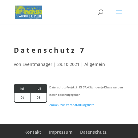
Daten­schutz 7
von
Eventmanager
|
29.10.2021
| Allgemein
Daten­schutz-Projekt in Kl. 07; 4 Stunden je Klasse werden
Juli
Juli
intern bekanntgegeben
04
06
Zurück zur Veranstaltungsliste
Kontakt
Impres­sum
Daten­schutz