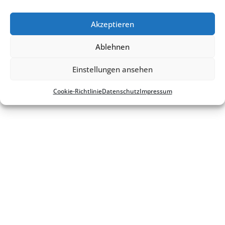
Akzeptieren
Kontakt
Impres­sum
Daten­schutz
Ablehnen
Cookie-Richt­­li­­nie
Einstellungen ansehen
Cookie-Richt­li­nie
Daten­schutz
Impres­sum