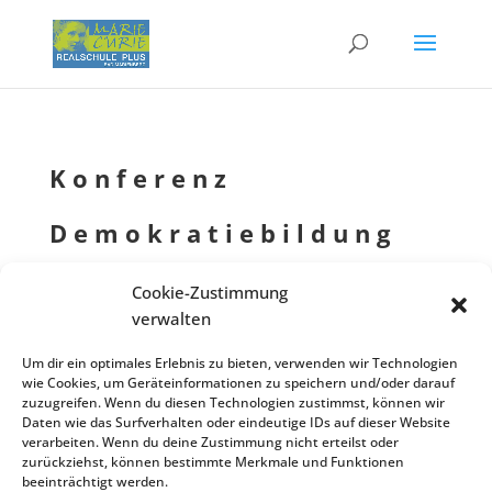
Konfe­renz
Demokratiebildung
von
Eventmanager
|
19.11.2024
| Allgemein
Cookie-Zustimmung
verwalten
Um dir ein optimales Erlebnis zu bieten, verwenden wir Technologien
Um 15:00 Uhr findet die fachüber­grei­fen­de Konfe­renz der gesell­
Dez.
wie Cookies, um Geräteinformationen zu speichern und/oder darauf
schafts­wis­sen­schaft­li­chen Fächer (Sozial­kun­de, Geschich­te, Erdkun­de)
zuzugreifen. Wenn du diesen Technologien zustimmst, können wir
05
zum Thema “Demokra­tie­bil­dung” (Stand­ort­be­stim­mung; Perspek­ti­ven)
Daten wie das Surfverhalten oder eindeutige IDs auf dieser Website
verarbeiten. Wenn du deine Zustimmung nicht erteilst oder
statt. Der Raum wird noch bekanntgegeben.
zurückziehst, können bestimmte Merkmale und Funktionen
beeinträchtigt werden.
Zurück zur Veranstaltungsliste