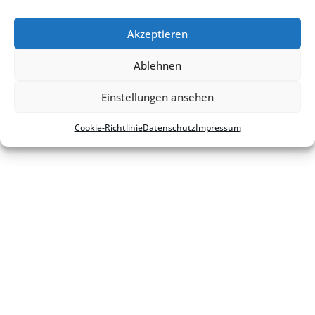
Zurück zur Veranstaltungsliste
Akzeptieren
Ablehnen
Kontakt
Impres­sum
Daten­schutz
Cookie-Richt­­li­­nie
Einstellungen ansehen
Cookie-Richt­li­nie
Daten­schutz
Impres­sum