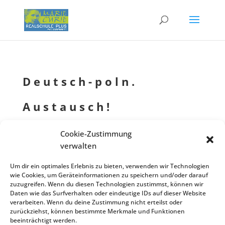
Deutsch-poln.
Austausch!
von
Eventmanager
|
06.09.2024
| Allgemein
Cookie-Zustimmung
verwalten
Um dir ein optimales Erlebnis zu bieten, verwenden wir Technologien
Besuch einer polni­schen Schüler­grup­pe aus unserer
März
März
wie Cookies, um Geräteinformationen zu speichern und/oder darauf
Partner­schu­le in Danzig! Unsere gastge­ben­de und die zu
zuzugreifen. Wenn du diesen Technologien zustimmst, können wir
24
28
Besuch kommen­de polni­sche Schüler­grup­pe haben
Daten wie das Surfverhalten oder eindeutige IDs auf dieser Website
verarbeiten. Wenn du deine Zustimmung nicht erteilst oder
während der Besuchs­wo­che ein separa­tes Unter­richts- und
zurückziehst, können bestimmte Merkmale und Funktionen
Besuchsprogramm.
beeinträchtigt werden.