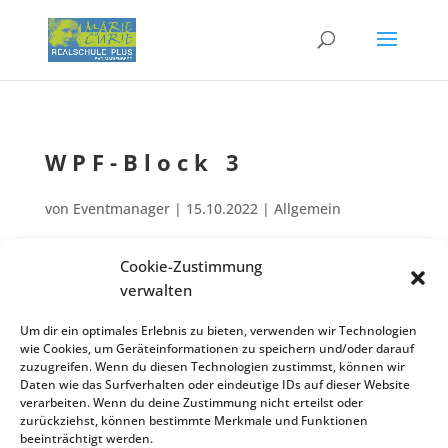
WPF-Block 3
von
Eventmanager
|
15.10.2022
| Allgemein
Cookie-Zustimmung
Wechsel im Wahlpflicht­fach Kl.6: Beginn des 3. Blocks im Turnus der
verwalten
Feb.
WPF-Fächer!
06
Um dir ein optimales Erlebnis zu bieten, verwenden wir Technologien
Zurück zur Veranstaltungsliste
wie Cookies, um Geräteinformationen zu speichern und/oder darauf
zuzugreifen. Wenn du diesen Technologien zustimmst, können wir
Daten wie das Surfverhalten oder eindeutige IDs auf dieser Website
verarbeiten. Wenn du deine Zustimmung nicht erteilst oder
zurückziehst, können bestimmte Merkmale und Funktionen
Kontakt
Impres­sum
Daten­schutz
beeinträchtigt werden.