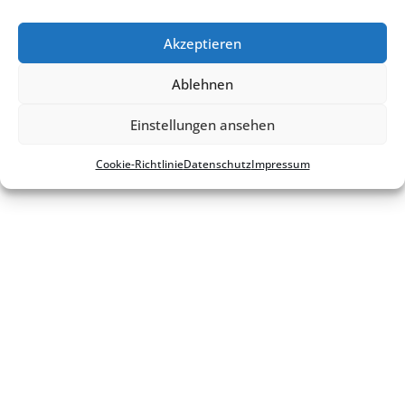
Kontakt
Impres­sum
Daten­schutz
Cookie-Richt­­li­­nie
Akzeptieren
Ablehnen
Einstellungen ansehen
Cookie-Richt­li­nie
Daten­schutz
Impres­sum