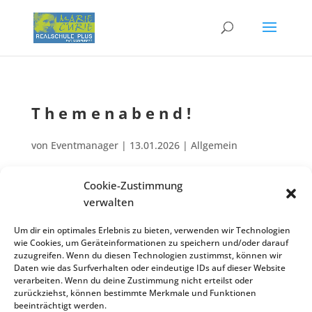
Themen­abend!
von
Eventmanager
|
13.01.2026
| Allgemein
Cookie-Zustimmung
Themen­abend für Eltern: Motiviert lernen! (vorläu­fi­ger Arbeits­ti­tel);
verwalten
März
Vortrag durch Referent*in der Akade­mie für Lernpäd­ago­gik um 19:00
10
Um dir ein optimales Erlebnis zu bieten, verwenden wir Technologien
Uhr im Forum
wie Cookies, um Geräteinformationen zu speichern und/oder darauf
Zurück zur Veranstaltungsliste
zuzugreifen. Wenn du diesen Technologien zustimmst, können wir
Daten wie das Surfverhalten oder eindeutige IDs auf dieser Website
verarbeiten. Wenn du deine Zustimmung nicht erteilst oder
zurückziehst, können bestimmte Merkmale und Funktionen
beeinträchtigt werden.