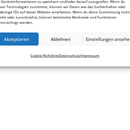
Geräteinformationen zu speichern und/oder darauf zuzugreifen. Wenn du
sen Technologien zustimmst, können wir Daten wie das Surfverhalten oder
deutige IDs auf dieser Website verarbeiten. Wenn du deine Zustimmung nicht
eilst oder zurückziehst, können bestimmte Merkmale und Funktionen
inträchtigt werden.
okie-Richt­­li­­nie
Akzeptieren
Ablehnen
Einstellungen anseh
Cookie-Richt­li­nie
Daten­schutz
Impres­sum