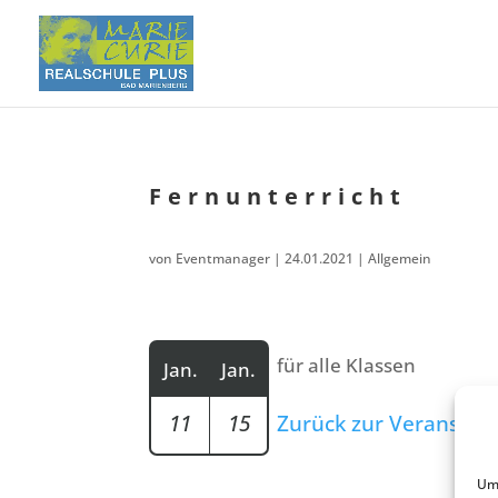
Fernun­ter­richt
von
Eventmanager
|
24.01.2021
| Allgemein
für alle Klassen
Jan.
Jan.
11
15
Zurück zur Veranstalt
Um 