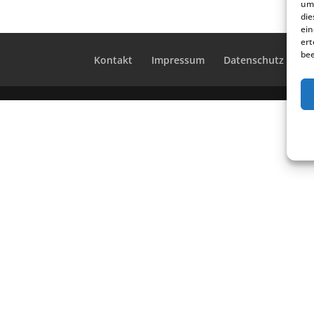
um 
die
ein
ert
bee
Kontakt
Impres­sum
Daten­schutz
Co