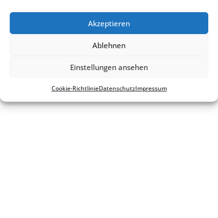
Kontakt
Impres­sum
Daten­schutz
Akzeptieren
Cookie-Richt­­li­­nie
Ablehnen
Einstellungen ansehen
Cookie-Richt­li­nie
Daten­schutz
Impres­sum