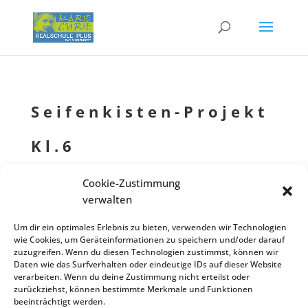
Seifen­kis­ten-Projekt
Kl.6
von
Eventmanager
|
11.10.2022
| Allgemein
Cookie-Zustimmung
verwalten
Um dir ein optimales Erlebnis zu bieten, verwenden wir Technologien
Seifen­kis­ten-Projekt für Kl.-Stufe 6 mit Tobi Ohmann, 1,5
Okt.
Okt.
wie Cookies, um Geräteinformationen zu speichern und/oder darauf
Tage je Klasse
zuzugreifen. Wenn du diesen Technologien zustimmst, können wir
04
07
Daten wie das Surfverhalten oder eindeutige IDs auf dieser Website
Zurück zur Veranstaltungsliste
verarbeiten. Wenn du deine Zustimmung nicht erteilst oder
zurückziehst, können bestimmte Merkmale und Funktionen
beeinträchtigt werden.