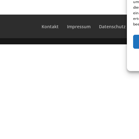
um 
die
ein
ert
bee
Kontakt
Impres­sum
Daten­schutz
Co