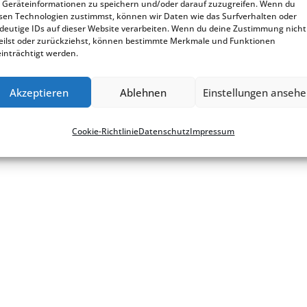
Geräteinformationen zu speichern und/oder darauf zuzugreifen. Wenn du
sen Technologien zustimmst, können wir Daten wie das Surfverhalten oder
deutige IDs auf dieser Website verarbeiten. Wenn du deine Zustimmung nicht
eilst oder zurückziehst, können bestimmte Merkmale und Funktionen
inträchtigt werden.
okie-Richt­­li­­nie
Akzeptieren
Ablehnen
Einstellungen anseh
Cookie-Richt­li­nie
Daten­schutz
Impres­sum