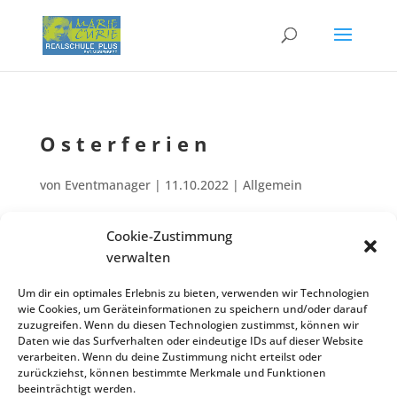
Oster­fe­ri­en
von
Eventmanager
|
11.10.2022
| Allgemein
Cookie-Zustimmung
Oster­fe­ri­en 2023; Unter­richts­be­ginn anschlie­ßend am
verwalten
Apr.
Apr.
Diens­tag, 11.04.2023 nach Ostermontag!
03
06
Um dir ein optimales Erlebnis zu bieten, verwenden wir Technologien
Zurück zur Veranstaltungsliste
wie Cookies, um Geräteinformationen zu speichern und/oder darauf
zuzugreifen. Wenn du diesen Technologien zustimmst, können wir
Daten wie das Surfverhalten oder eindeutige IDs auf dieser Website
verarbeiten. Wenn du deine Zustimmung nicht erteilst oder
zurückziehst, können bestimmte Merkmale und Funktionen
Kontakt
Impres­sum
Daten­schutz
beeinträchtigt werden.