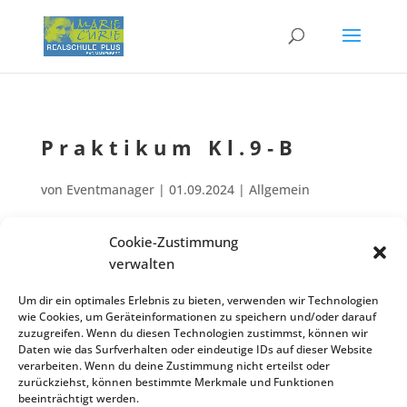
Prakti­kum Kl.9‑B
von
Eventmanager
|
01.09.2024
| Allgemein
Cookie-Zustimmung
Schulisch beglei­te­tes Betriebs­prak­ti­kum der Klassen 09‑B,
verwalten
Sep.
Sep.
wegen Feier­tag u. bewegl. Ferien­tag am 3. u. 4.10. bis zum
26
27
Um dir ein optimales Erlebnis zu bieten, verwenden wir Technologien
11. Oktober!
wie Cookies, um Geräteinformationen zu speichern und/oder darauf
Zurück zur Veranstaltungsliste
zuzugreifen. Wenn du diesen Technologien zustimmst, können wir
Daten wie das Surfverhalten oder eindeutige IDs auf dieser Website
verarbeiten. Wenn du deine Zustimmung nicht erteilst oder
zurückziehst, können bestimmte Merkmale und Funktionen
beeinträchtigt werden.