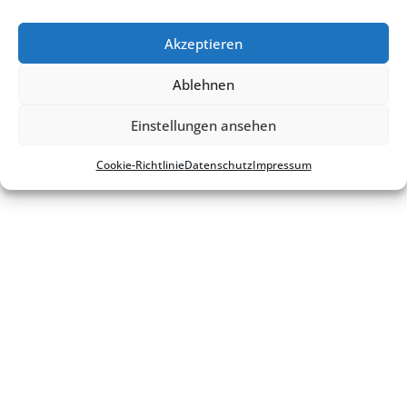
Kontakt
Impres­sum
Daten­schutz
Cookie-Richt­­li­­nie
Akzeptieren
Ablehnen
Einstellungen ansehen
Cookie-Richt­li­nie
Daten­schutz
Impres­sum