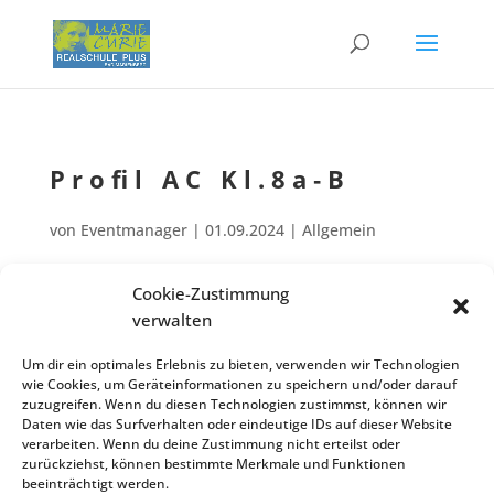
Profil AC Kl.8a‑B
von
Eventmanager
|
01.09.2024
| Allgemein
Cookie-Zustimmung
Poten­zi­al-Analy­se und Assess­ment­cen­ter in Kl. 08a‑B
verwalten
Sep.
Sep.
26
27
Zurück zur Veranstaltungsliste
Um dir ein optimales Erlebnis zu bieten, verwenden wir Technologien
wie Cookies, um Geräteinformationen zu speichern und/oder darauf
zuzugreifen. Wenn du diesen Technologien zustimmst, können wir
Daten wie das Surfverhalten oder eindeutige IDs auf dieser Website
verarbeiten. Wenn du deine Zustimmung nicht erteilst oder
Kontakt
Impres­sum
Daten­schutz
zurückziehst, können bestimmte Merkmale und Funktionen
Cookie-Richt­­li­­nie
beeinträchtigt werden.