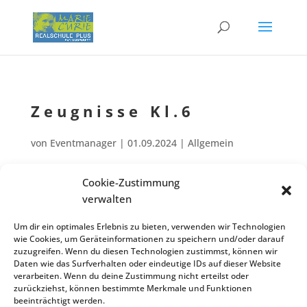
Zeugnis­se Kl.6
von
Eventmanager
|
01.09.2024
| Allgemein
Cookie-Zustimmung
Ausga­be der Jahres­zeug­nis­se Kl. 6 in einer Verfü­gungs­stun­de; Unter­
verwalten
Juni
richt ansons­ten nach Plan!
11
Um dir ein optimales Erlebnis zu bieten, verwenden wir Technologien
Zurück zur Veranstaltungsliste
wie Cookies, um Geräteinformationen zu speichern und/oder darauf
zuzugreifen. Wenn du diesen Technologien zustimmst, können wir
Daten wie das Surfverhalten oder eindeutige IDs auf dieser Website
verarbeiten. Wenn du deine Zustimmung nicht erteilst oder
zurückziehst, können bestimmte Merkmale und Funktionen
Kontakt
Impres­sum
Daten­schutz
beeinträchtigt werden.