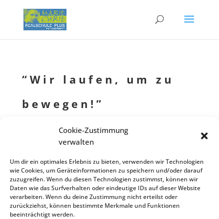
“Wir laufen, um zu
bewegen!”
von
Schulleitung
|
10.04.2022
|
News
Cookie-Zustimmung
verwalten
Um dir ein optimales Erlebnis zu bieten, verwenden wir Technologien
Spenden­lauf-Aktion der SV am Freitag, 6. Mai!
wie Cookies, um Geräteinformationen zu speichern und/oder darauf
zuzugreifen. Wenn du diesen Technologien zustimmst, können wir
Nähere Infos zu dieser Aktion
HIER!
Daten wie das Surfverhalten oder eindeutige IDs auf dieser Website
verarbeiten. Wenn du deine Zustimmung nicht erteilst oder
Wer noch eine Liste für seine Sponso­ren benötigt, kann sie hier downloa­
zurückziehst, können bestimmte Merkmale und Funktionen
den:
Sponso­ren­lis­te
beeinträchtigt werden.