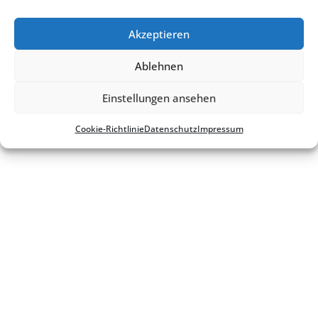
Akzeptieren
Ablehnen
Kontakt
Impres­sum
Daten­schutz
Cookie-Richt­­li­­nie
Einstellungen ansehen
Cookie-Richt­li­nie
Daten­schutz
Impres­sum