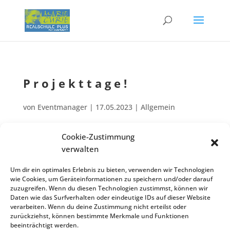
Projekt­ta­ge!
von
Eventmanager
|
17.05.2023
| Allgemein
Cookie-Zustimmung
Projekt­ta­ge! Präsen­ta­ti­on am Mittwoch­nach­mit­tag,
verwalten
Juli
Juli
19.07.23!
17
19
Um dir ein optimales Erlebnis zu bieten, verwenden wir Technologien
Zurück zur Veranstaltungsliste
wie Cookies, um Geräteinformationen zu speichern und/oder darauf
zuzugreifen. Wenn du diesen Technologien zustimmst, können wir
Daten wie das Surfverhalten oder eindeutige IDs auf dieser Website
verarbeiten. Wenn du deine Zustimmung nicht erteilst oder
zurückziehst, können bestimmte Merkmale und Funktionen
Kontakt
Impres­sum
Daten­schutz
beeinträchtigt werden.