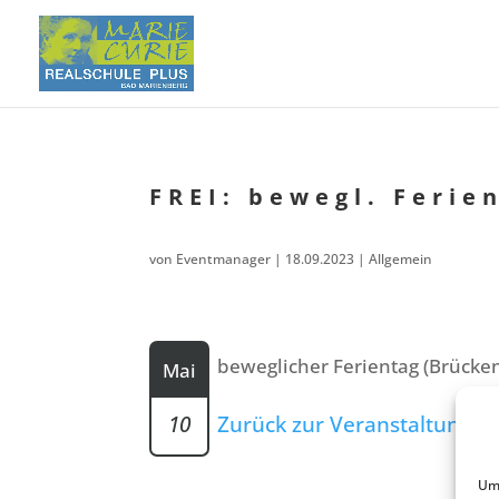
FREI: bewegl. Ferie
von
Eventmanager
|
18.09.2023
| Allgemein
beweg­li­cher Ferien­tag (Brück
Mai
10
Zurück zur Veranstaltungsli
Um 