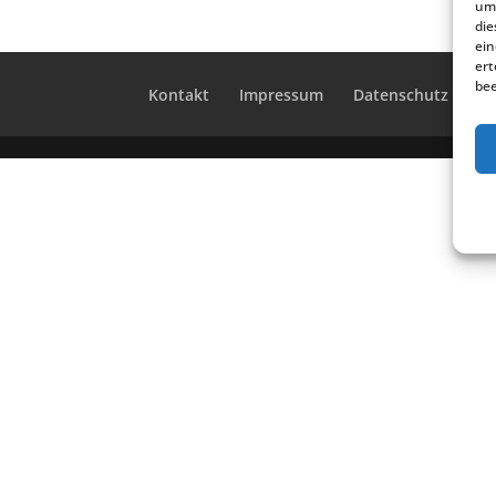
um 
die
ein
ert
bee
Kontakt
Impres­sum
Daten­schutz
Co