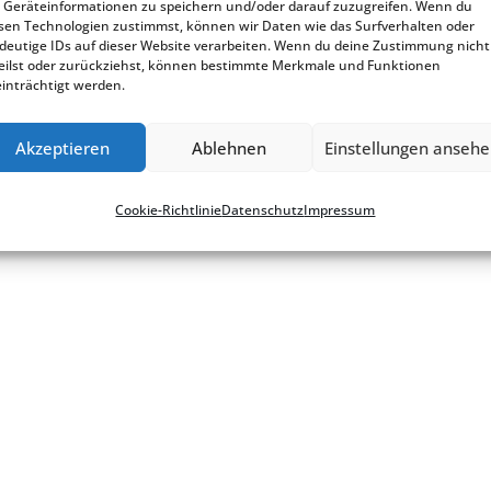
Geräteinformationen zu speichern und/oder darauf zuzugreifen. Wenn du
sen Technologien zustimmst, können wir Daten wie das Surfverhalten oder
deutige IDs auf dieser Website verarbeiten. Wenn du deine Zustimmung nicht
eilst oder zurückziehst, können bestimmte Merkmale und Funktionen
inträchtigt werden.
okie-Richt­­li­­nie
Akzeptieren
Ablehnen
Einstellungen anseh
Cookie-Richt­li­nie
Daten­schutz
Impres­sum