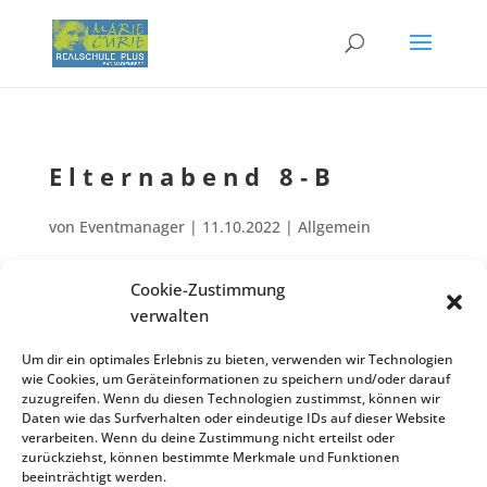
Eltern­abend 8‑B
von
Eventmanager
|
11.10.2022
| Allgemein
Cookie-Zustimmung
Eltern­abend für Kl. 08‑B: Das Langzeit­prak­ti­kum PRAXISTAG!
verwalten
März
22
Von 19:30 bis ca. 20:30 Uhr
Um dir ein optimales Erlebnis zu bieten, verwenden wir Technologien
wie Cookies, um Geräteinformationen zu speichern und/oder darauf
Zurück zur Veranstaltungsliste
zuzugreifen. Wenn du diesen Technologien zustimmst, können wir
Daten wie das Surfverhalten oder eindeutige IDs auf dieser Website
verarbeiten. Wenn du deine Zustimmung nicht erteilst oder
zurückziehst, können bestimmte Merkmale und Funktionen
Kontakt
Impres­sum
Daten­schutz
beeinträchtigt werden.