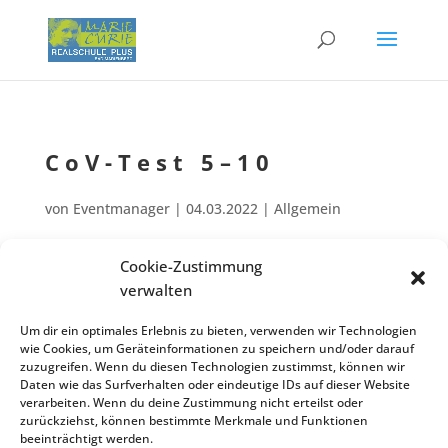
CoV-Test 5–10
von
Eventmanager
|
04.03.2022
| Allgemein
Cookie-Zustimmung
CoV-19-Selbst­tes­tung in Kl. 5–10 (1. Stunde)
verwalten
März
14
Zurück zur Veranstaltungsliste
Um dir ein optimales Erlebnis zu bieten, verwenden wir Technologien
wie Cookies, um Geräteinformationen zu speichern und/oder darauf
zuzugreifen. Wenn du diesen Technologien zustimmst, können wir
Daten wie das Surfverhalten oder eindeutige IDs auf dieser Website
verarbeiten. Wenn du deine Zustimmung nicht erteilst oder
Kontakt
Impres­sum
Daten­schutz
zurückziehst, können bestimmte Merkmale und Funktionen
Cookie-Richt­­li­­nie
beeinträchtigt werden.