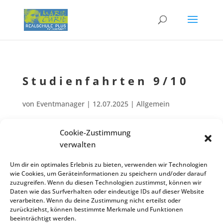
Studi­en­fahr­ten 9/10
von
Eventmanager
|
12.07.2025
| Allgemein
Cookie-Zustimmung
Studi­en­fahr­ten der Abschluss­klas­sen 09‑B und 10‑Q
verwalten
Mai
Mai
04
08
Zurück zur Veranstaltungsliste
Um dir ein optimales Erlebnis zu bieten, verwenden wir Technologien
wie Cookies, um Geräteinformationen zu speichern und/oder darauf
zuzugreifen. Wenn du diesen Technologien zustimmst, können wir
Daten wie das Surfverhalten oder eindeutige IDs auf dieser Website
verarbeiten. Wenn du deine Zustimmung nicht erteilst oder
Kontakt
Impres­sum
Daten­schutz
zurückziehst, können bestimmte Merkmale und Funktionen
Cookie-Richt­­li­­nie
beeinträchtigt werden.