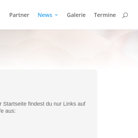
Partner
News
Galerie
Termi­ne
Start­sei­te findest du nur Links auf
fe aus: