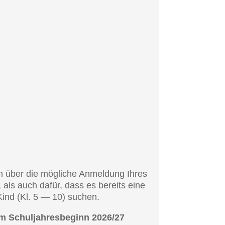
nen über die mögli­che Anmel­dung Ihres
 als auch dafür, dass es bereits eine
Kind (Kl. 5 — 10) suchen.
m Schul­jah­res­be­ginn 2026/27