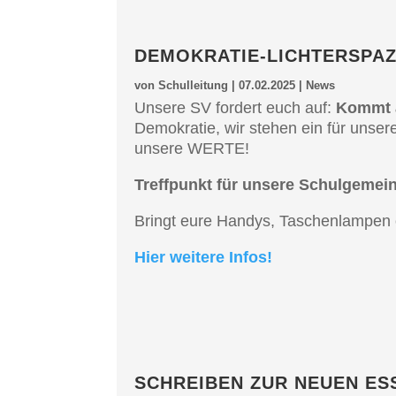
DEMOKRA­­TIE-LICHTER­S­PA­
von
Schulleitung
|
07.02.2025
|
News
Unsere SV fordert euch auf:
Kommt al
Demokra­tie, wir stehen ein für unser
unsere WERTE!
Treff­punkt für unsere Schul­ge­mei
Bringt eure Handys, Taschen­lam­pen o
Hier weite­re Infos!
SCHREI­BEN ZUR NEUEN E