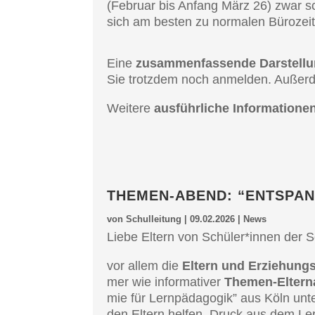
(Febru­ar bis Anfang März 26) zwar s
sich am besten zu norma­len Bürozei­te
Eine
zusam­men­fas­sen­de Darstel­l
Sie trotz­dem noch anmel­den. Außer­d
Weite­re
ausführ­li­che Infor­ma­tio­
THEMEN-ABEND: “ENTSPAN
von
Schulleitung
|
09.02.2026
|
News
Liebe Eltern von Schüler*innen der
vor allem die
Eltern und Erzie­hungs­
mer wie infor­ma­ti­ver
Themen-Eltern­
mie für Lernpäd­ago­gik” aus Köln unt
den Eltern helfen, Druck aus dem Lern