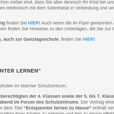
chon vorbei sind, dass Sie aber dennoch Ihr Kind bei u
n telefo­nisch mit dem Sekre­ta­ri­at in Verbin­dung und ve
ung
finden Sie
HIER!
Auch wenn die im Flyer genann­ten A
em finden Sie Hinwei­se zu den Unter­la­gen, die Sie zur
nen, auch zur Ganztags­schu­le
, finden Sie
HIER!
N­TER LERNEN”
 Schulen im Marmer Schulzentrum,
be­rech­tig­ten der 4. Klassen sowie der 5. bis 7. Klas
a­bend im Forum des Schul­zen­trums
. Der Vortrag ein
er dem Titel
“Entspann­ter lernen zu Hause”
enthält ver
all­tag ihres Kindes zu nehmen und ihm zu einem effek­ti­