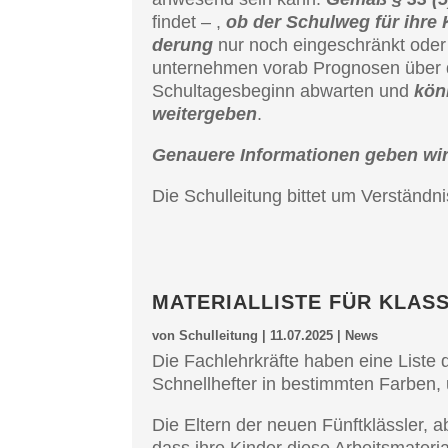
fin­det – ,
ob der Schul­weg für ihre 
de­rung
nur noch einge­schränkt oder
un­ter­neh­men vorab Progno­sen über 
Schul­ta­ges­be­ginn abwar­ten und
könn
weiter­ge­ben
.
Genaue­re Infor­ma­tio­nen geben wi
Die Schul­lei­tung bittet um Verständni
MATERI­AL­LIS­TE FÜR KLASS
von
Schulleitung
|
11.07.2025
|
News
Die Fachlehr­kräf­te haben eine Liste d
Schnell­hef­ter in bestimm­ten Farben, 
Die Eltern der neuen Fünft­kläss­ler, 