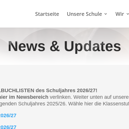
Start­sei­te
Unsere Schule
Wir
News & Updates
UCH­LIS­TEN des Schul­jah­res 2026/27!
hier im Newsbe­reich
verlin­ken. Weiter unten auf unserer 
n­gen­den Schul­jah­res 2025/26. Wähle hier die Klassen­stu­
 2026/27
 2026/27