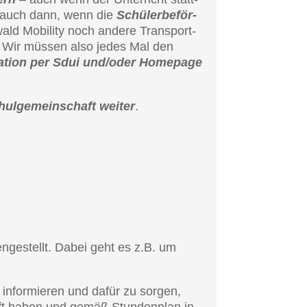
re auch dann, wenn die
Schüler­be­för­
ld Mobili­ty noch andere Trans­port­
ab. Wir müssen also jedes Mal den
ma­ti­on per Sdui und/oder Homepage
ul­ge­mein­schaft weiter
.
en­ge­stellt. Dabei geht es z.B. um
 infor­mie­ren und dafür zu sorgen,