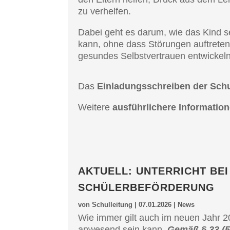
zu verhelfen.
Dabei geht es darum, wie das Kind sei
kann, ohne dass Störun­gen auftre­te
gesun­des Selbst­ver­trau­en entwi­ckel
Das
Einla­dungs­schrei­ben der Sch
Weite­re
ausführ­li­che­re Infor­ma­ti
AKTUELL: UNTER­RICHT BE
SCHÜLERBEFÖRDERUNG
von
Schulleitung
|
07.01.2026
|
News
Wie immer gilt auch im neuen Jahr 
anwesend sein kann.
Gemäß § 33 (5)