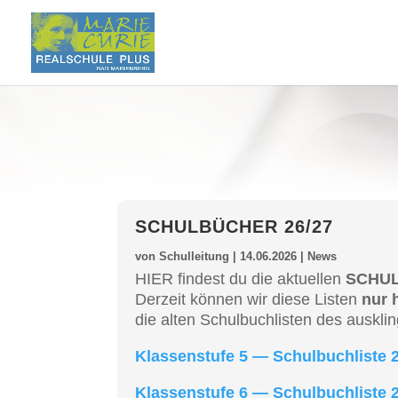
SCHUL­BÜ­CHER 26/27
von
Schulleitung
|
14.06.2026
|
News
HIER findest du die aktuel­len
SCHUL­B
Derzeit können wir diese Listen
nur 
die alten Schul­buch­lis­ten des auskli
Klassen­stu­fe 5 — Schul­buch­lis­te
Klassen­stu­fe 6 — Schul­buch­lis­te