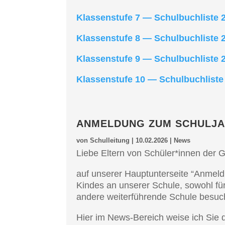
Klassen­stu­fe 7 — Schul­buch­lis­te
Klassen­stu­fe 8 — Schul­buch­lis­te 
Klassen­stu­fe 9 — Schul­buch­lis­te
Klassen­stu­fe 10 — Schul­buch­lis­t
ANMEL­DUNG ZUM SCHUL­JA
von
Schulleitung
|
10.02.2026
|
News
Liebe Eltern von Schüler*innen der G
auf unserer Haupt­un­ter­sei­te “Anmel­
Kindes an unserer Schule, sowohl für 
andere weiter­füh­ren­de Schule besuc
Hier im News-Bereich weise ich Sie d