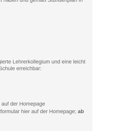
hafft haben und gemäß Stunden­plan in
e Lehrer­kol­le­gi­um und eine leicht
 Schule erreichbar:
hier auf der Homepage
t­for­mu­lar hier auf der Homepage;
ab