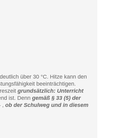
n deutlich über 30 °C. Hitze kann den
ngs­fä­hig­keit beein­träch­ti­gen.
res­zeit
grund­sätz­lich: Unter­richt
end ist. Denn
gemäß § 33 (5) der
– ,
ob der Schul­weg und in diesem