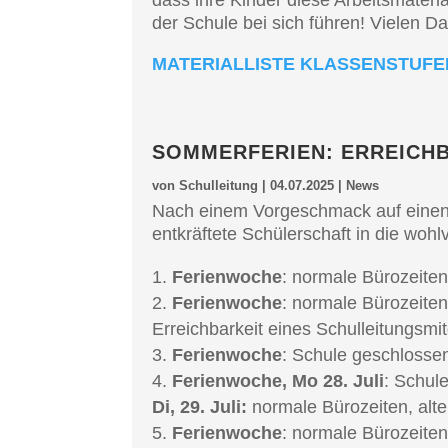
dass ihre Kinder diese Arbeits­ma­te­r
der Schule bei sich führen! Vielen Da
MATERI­AL­LIS­TE KLASSEN­STU­FEN 
SOMMER­FE­RI­EN: ERREICH
von
Schulleitung
|
04.07.2025
|
News
Nach einem Vorge­schmack auf einen v
entkräf­te­te Schüler­schaft in die woh
Ferien­wo­che
: norma­le Bürozei­te
Ferien­wo­che
: norma­le Bürozei­ten
Erreich­bar­keit eines Schul­lei­tungs­m
Ferien­wo­che
: Schule geschlos­sen
Ferien­wo­che, Mo 28. Juli
: Schule
Di, 29. Juli:
norma­le Bürozei­ten, alte
Ferien­wo­che
: norma­le Bürozei­ten