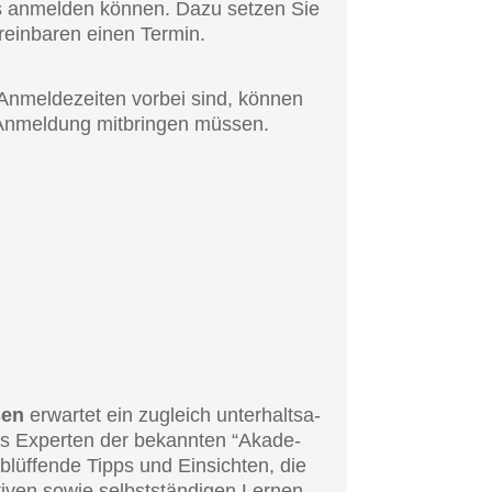
ns anmel­den können. Dazu setzen Sie
rein­ba­ren einen Termin.
nmel­de­zei­ten vorbei sind, können
 Anmel­dung mitbrin­gen müssen.
sen
erwar­tet ein zugleich unter­halt­sa­
es Exper­ten der bekann­ten “Akade­
blüf­fen­de Tipps und Einsich­ten, die
ven sowie selbst­stän­di­gen Lernen