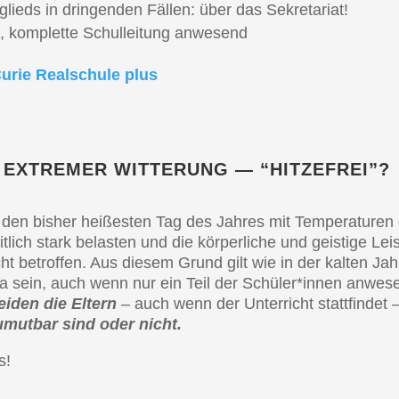
it­glieds in dringen­den Fällen: über das Sekretariat!
n, komplet­te Schul­lei­tung anwesend
urie Realschu­le plus
 EXTRE­MER WITTE­RUNG — “HITZE­FREI”?
r den bisher heißes­ten Tag des Jahres mit Tempe­ra­tu­re
ich stark belas­ten und die körper­li­che und geisti­ge Leistu
t betrof­fen. Aus diesem Grund gilt wie in der kalten Jah
 da sein, auch wenn nur ein Teil der Schüler*innen anwes
i­den die Eltern
– auch wenn der Unter­richt statt­fin­det 
zumut­bar sind oder nicht.
s!