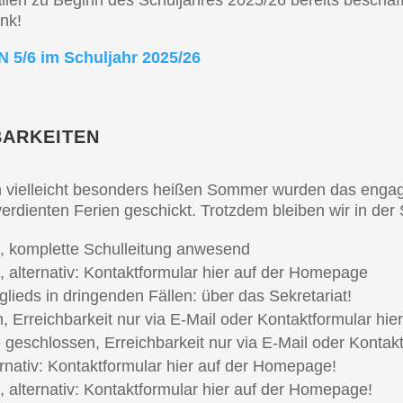
ia­li­en zu Beginn des Schul­jah­res 2025/26 bereits besc
nk!
5/6 im Schul­jahr 2025/26
BARKEITEN
ielleicht beson­ders heißen Sommer wurden das engagier­t
lver­dien­ten Ferien geschickt. Trotz­dem bleiben wir in der
n, komplet­te Schul­lei­tung anwesend
, alter­na­tiv: Kontakt­for­mu­lar hier auf der Homepage
it­glieds in dringen­den Fällen: über das Sekretariat!
, Erreich­bar­keit nur via E‑Mail oder Kontakt­for­mu­lar 
 geschlos­sen, Erreich­bar­keit nur via E‑Mail oder Kontak
r­na­tiv: Kontakt­for­mu­lar hier auf der Homepage!
, alter­na­tiv: Kontakt­for­mu­lar hier auf der Homepage!