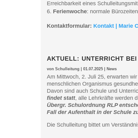
Erreich­bar­keit eines Schul­lei­tungs­m
Ferien­wo­che
: norma­le Bürozei­te
Kontakt­for­mu­lar:
Kontakt | Marie C
AKTUELL: UNTER­RICHT BEI
von
Schulleitung
|
01.07.2025
|
News
Am Mittwoch, 2. Juli 25, erwar­ten wi
mensch­li­chen Organis­mus gesund­heit­l
Davon sind auch Schule und Unter­rich
findet statt
, alle Lehrkräf­te werden
Übergr. Schul­ord­nung RLP entsche
Fall der Aufent­halt in der Schule 
Die Schul­lei­tung bittet um Verständni