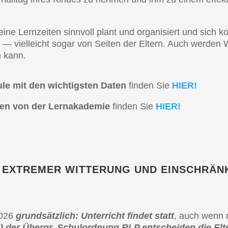
ne Lernzei­ten sinnvoll plant und organi­siert und sich ko
n — vielleicht sogar von Seiten der Eltern. Auch werden 
n kann.
ule mit den wichtigs­ten Daten
finden Sie
HIER!
o­nen von der Lernaka­de­mie
finden Sie
HIER!
I EXTRE­MER WITTE­RUNG UND EINSCHRÄN
2026
grund­sätz­lich: Unter­richt findet statt
, auch wenn n
 der Übergr. Schul­ord­nung RLP entschei­den die Elt