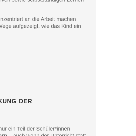
nzen­triert an die Arbeit machen
Wege aufge­zeigt, wie das Kind ein
­KUNG DER
ur ein Teil der Schüler*innen
ern
– auch wenn der Unter­richt statt­