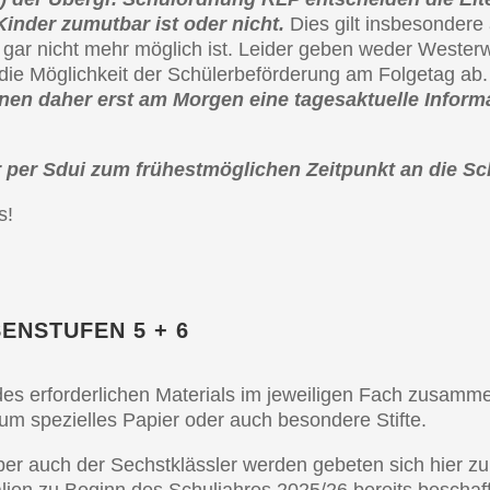
Kinder zumut­bar ist oder nicht.
Dies gilt insbe­son­de­
 gar nicht mehr möglich ist. Leider geben weder Wester­wa
die Möglich­keit der Schüler­be­för­de­rung am Folge­tag 
en daher erst am Morgen eine tages­ak­tu­el­le Infor­
r per Sdui zum frühest­mög­li­chen Zeitpunkt an die Sch
s!
EN­STU­FEN 5 + 6
es erfor­der­li­chen Materi­als im jewei­li­gen Fach zusam­m
um spezi­el­les Papier oder auch beson­de­re Stifte.
aber auch der Sechst­kläss­ler werden gebeten sich hier zu